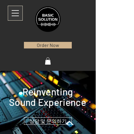
Order Now
Reinventing
Sound Experience
상담 및 문의하기