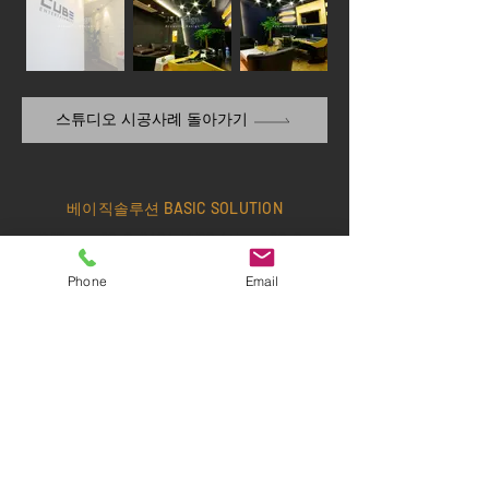
스튜디오 시공사례 돌아가기
베이직솔루션 BASIC SOLUTION
Office:
+82-2-6404-3500
/ Fax:
+82-2-
6408-3500
/ Cell:
+82-10-3367-8038
Phone
Email
Email:
edel70@hanmail.net
​서울특별시 동작구 동작대로 25길 52-11 1층
Office Hours> MON - FRI: 09:00~18:00 •
SAT/SUN: Closed
©
2021-2025
by BASIC