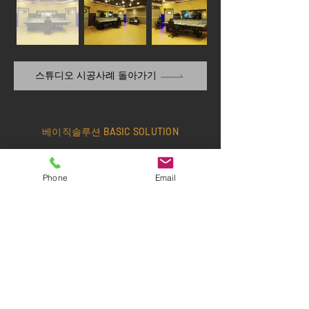
스튜디오 시공사례 돌아가기
베이직솔루션 BASIC SOLUTION
Office:
+82-2-6404-3500
/ Fax:
+82-2-
6408-3500
/ Cell:
+82-10-3367-8038
Phone
Email
Email:
edel70@hanmail.net
​서울특별시 동작구 동작대로 25길 52-11 1층
Office Hours> MON - FRI: 09:00~18:00 •
SAT/SUN: Closed
©
2021-2025
by BASIC