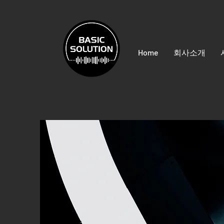
Home
회사소개